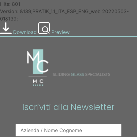
Hits: 801
Version: &139;PRATIK_1.1_ITA_ESP_ENG_web 20220503-
01&139;
Download
Preview
Iscriviti alla Newsletter