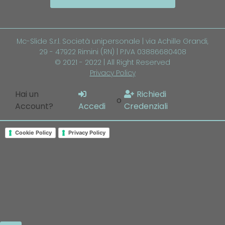
Mc-Slide S.r.l. Società unipersonale | via Achille Grandi,
29 - 47922 Rimini (RN) | P.IVA 03886680408
© 2021 - 2022 | All Right Reserved
Privacy Policy
Hai un
Richiedi
o
Account?
Accedi
Credenziali
Cookie Policy
Privacy Policy