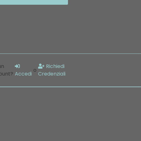
un
Richiedi
o
ount?
Accedi
Credenziali