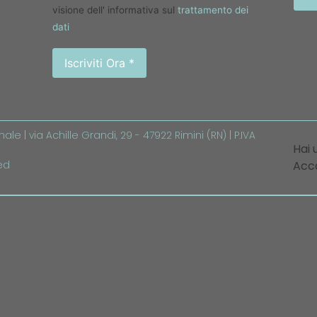
visione dell' informativa sul
trattamento dei
dati
ale | via Achille Grandi, 29 - 47922 Rimini (RN) | P.IVA
Hai 
ved
Acc