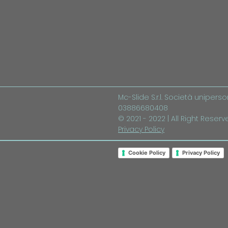
Mc-Slide S.r.l. Società uniperson
03886680408
© 2021 - 2022 | All Right Reser
Privacy Policy
Cookie Policy
Privacy Policy